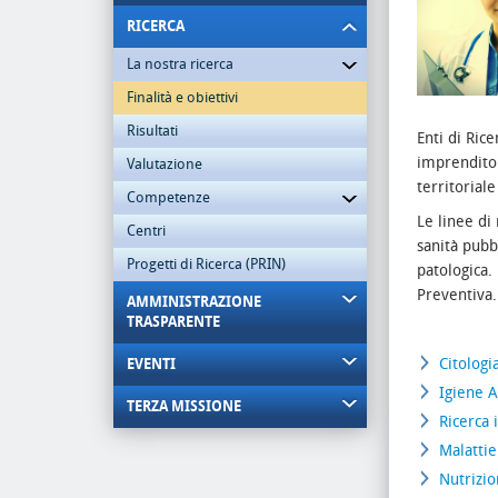
RICERCA
La nostra ricerca
Finalità e obiettivi
Risultati
Enti di Rice
imprenditor
Valutazione
territorial
Competenze
Le linee di
Centri
sanità pubb
Progetti di Ricerca (PRIN)
patologica.
Preventiva
AMMINISTRAZIONE
TRASPARENTE
Citologi
EVENTI
Igiene A
TERZA MISSIONE
Ricerca 
Malattie
Nutrizio