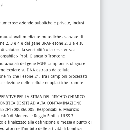
erzi:
i numerose aziende pubbliche e private, inclusi
i mutazionali mediante metodiche avanzate di
ne 2, 3 e 4 e del gene BRAF esone 2, 3 e 4 su
di valutare la sensibilità o la resistenza al
onsabile:- Prof. Giancarlo Troncone
mutazionali del gene EGFR campioni istologici e
molecolare su DNA estratto da cellule
one 19 che l'esone 21. Tra i campioni processati
a selezione delle cellule neoplastiche tramite
PERATIVE PER LA STIMA DEL RISCHIO CHIMICO
ONIFICA DI SITI AD ALTA CONTAMINAZIONE
E82F17000860005. Responsabile: Maurizio
ersità di Modena e Reggio Emilia, ULSS 3
to è finalizzato alla definizione e messa a punto di
oratori nell'ambito delle attività di bonifica