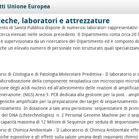
tti Unione Europea
teche, laboratori e attrezzature
ento di Sanità Pubblica dispone di numerosi laboratori rappresentativi d
cerca elencati nelle sezioni precedenti. Il Dipartimento conta circa 20 loc
 è supervisionata da un ricercatore del Dipartimento ed è composto da 
che un elevato numero di personale non strutturato quali specializzandi,
rio di Citologia e di Patologia Molecolare Predittiva - Il laboratorio si
Microdissezione della componente neoplastica con microscopio microdis
zione degli acidi nucleici ed all'allestimento delle reazioni di amplific
nerazione. (NGS) Area 3: PCR dedicata alla gestione per la post - amplif
 geniche amplificate per la preparazione dei target di sequenziamento 
enziamento. In dotazione a tale area persistono: sequenziatore di pr
e del DNA (Lifetechnologies). n. 2 Personal Genome Machine per il se
 capacità massima di 12 Milioni di Sequenze per seduta di sequenziam
rio di Chimica Ambientale - Il Laboratorio di Chimica Ambientale effett
iche espositive e gli effetti sulla salute umana degli inquinanti chimic