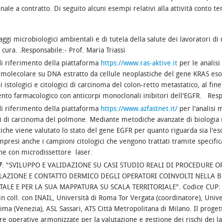
onale a contratto. Di seguito alcuni esempi relativi alla attività conto t
ggi microbiologici ambientali e di tutela della salute dei lavoratori d
i cura. .Responsabile:- Prof. Maria Triassi
i riferimento della piattaforma
https://www.ras-aktive.it
per le analis
 molecolare su DNA estratto da cellule neoplastiche del gene KRAS eso
 istologici e citologici di carcinoma del colon-retto metastatico, al fine 
nto farmacologico con anticorpi monoclonali inibitori dell'EGFR. Resp
i riferimento della piattaforma
https://www.azfastnet.it/
per l'analisi 
ci di carcinoma del polmone. Mediante metodiche avanzate di biologia 
iche viene valutato lo stato del gene EGFR per quanto riguarda sia l'es
presi anche i campioni citologici che vengono trattati tramite specific
ne con microdissettore laser.
7
: "SVILUPPO E VALIDAZIONE SU CASI STUDIO REALI DI PROCEDURE O
LAZIONE E CONTATTO DERMICO DEGLI OPERATORI COINVOLTI NELLA B
ALE E PER LA SUA MAPPATURA SU SCALA TERRITORIALE". Codice CUP: 
n coll. con INAIL, Università di Roma Tor Vergata (coordinatore), Univ
ima (Venezia), ASL Sassari, ATS Città Metropolitana di Milano. Il proget
e operative armonizzate per la valutazione e gestione dei rischi dei lav