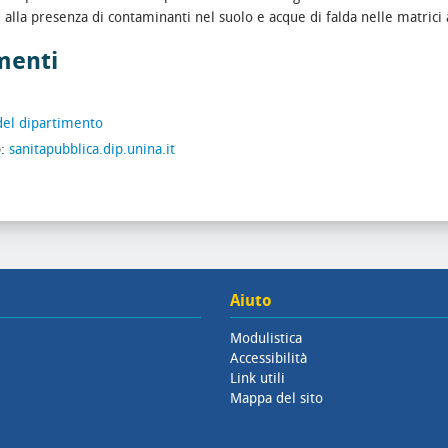
 alla presenza di contaminanti nel suolo e acque di falda nelle matrici
menti
del dipartimento
b:
sanitapubblica.dip.unina.it
Aiuto
Modulistica
Accessibilità
Link utili
Mappa del sito