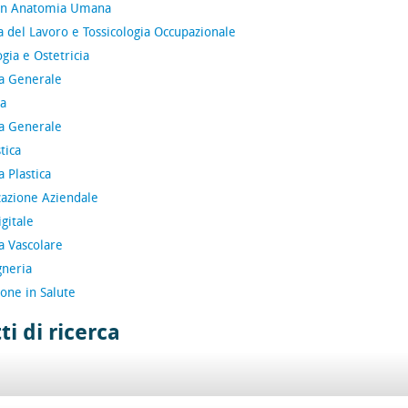
 in Anatomia Umana
 del Lavoro e Tossicologia Occupazionale
gia e Ostetricia
ia Generale
ca
ia Generale
tica
a Plastica
zazione Aziendale
igitale
a Vascolare
gneria
one in Salute
ti di ricerca