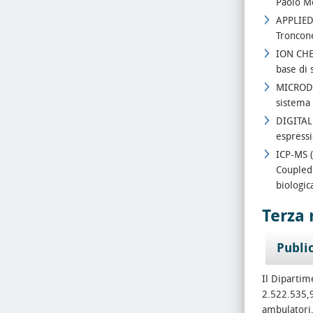
Paolo M
APPLIED 
Troncon
ION CHE
base di 
MICRODI
sistema 
DIGITAL
espressi
ICP-MS 
Coupled
biologic
Terza
Publi
Il Dipartim
2.522.535,9
ambulatori,