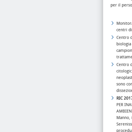
per il pers
Monitora
centri d
Centro d
biologia
campioni
trattame
Centro d
citologi
neoplast
sono com
dissezio
RIC 201
PER INA
AMBIENT
Manno, i
Sereniss
procedur