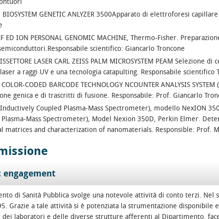
ontuori
BIOSYSTEM GENETIC ANLYZER 3500Apparato di elettroforesi capillare ad 
e
F ED ION PERSONAL GENOMIC MACHINE, Thermo-Fisher. Preparazione ed
semiconduttori.Responsabile scientifico: Giancarlo Troncone
SSETTORE LASER CARL ZEISS PALM MICROSYSTEM PEAM Selezione di cellu
laser a raggi UV e una tecnologia catapulting. Responsabile scientifi
 COLOR-CODED BARCODE TECHNOLOGY NCOUNTER ANALYSIS SYSTEM (NANO
one genica e di trascritti di fusione. Responsabile: Prof. Giancarlo Tro
(Inductively Coupled Plasma-Mass Spectrometer), modello NexION 350D
 Plasma-Mass Spectrometer), Model Nexion 350D, Perkin Elmer. Deter
al matrices and characterization of nanomaterials. Responsible: Prof. 
 missione
c engagement
ento di Sanità Pubblica svolge una notevole attività di conto terzi. Nel
5. Grazie a tale attività si è potenziata la strumentazione disponibile 
 dei laboratori e delle diverse strutture afferenti al Dipartimento, fa