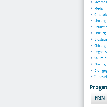
Ricerca
Medicina
Ginecolo
Chirurg
Oculisti
Chirurg
Biostatis
Chirurgi
Organiz
Salute d
Chirurgi
Bioinge
Innovazi
Proget
PRIN