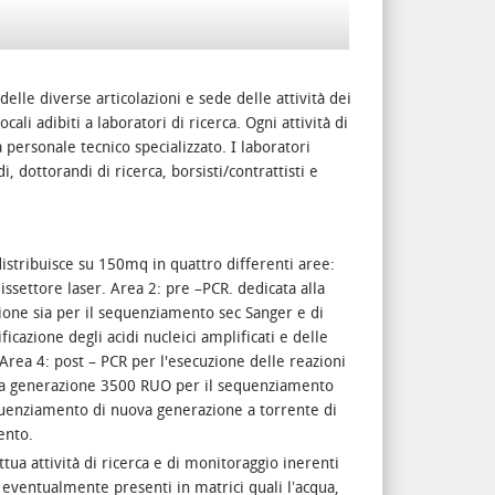
elle diverse articolazioni e sede delle attività dei
ali adibiti a laboratori di ricerca. Ogni attività di
personale tecnico specializzato. I laboratori
 dottorandi di ricerca, borsisti/contrattisti e
 distribuisce su 150mq in quattro differenti aree:
settore laser. Area 2: pre –PCR. dedicata alla
azione sia per il sequenziamento sec Sanger e di
icazione degli acidi nucleici amplificati e delle
Area 4: post – PCR per l'esecuzione delle reazioni
ima generazione 3500 RUO per il sequenziamento
quenziamento di nuova generazione a torrente di
ento.
ua attività di ricerca e di monitoraggio inerenti
i eventualmente presenti in matrici quali lʼacqua,