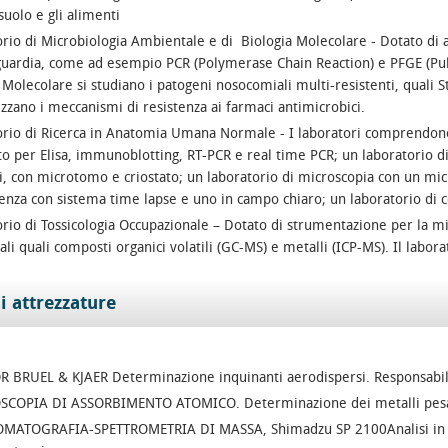
l suolo e gli alimenti
rio di Microbiologia Ambientale e di Biologia Molecolare - Dotato di a
guardia, come ad esempio PCR (Polymerase Chain Reaction) e PFGE (Puls
 Molecolare si studiano i patogeni nosocomiali multi-resistenti, quali 
izzano i meccanismi di resistenza ai farmaci antimicrobici.
rio di Ricerca in Anatomia Umana Normale - I laboratori comprendono
to per Elisa, immunoblotting, RT-PCR e real time PCR; un laboratorio di 
ci, con microtomo e criostato; un laboratorio di microscopia con un mi
enza con sistema time lapse e uno in campo chiaro; un laboratorio di co
rio di Tossicologia Occupazionale – Dotato di strumentazione per la mis
li quali composti organici volatili (GC-MS) e metalli (ICP-MS). Il labora
i attrezzature
 BRUEL & KJAER Determinazione inquinanti aerodispersi. Responsabile
SCOPIA DI ASSORBIMENTO ATOMICO. Determinazione dei metalli pesanti
MATOGRAFIA-SPETTROMETRIA DI MASSA, Shimadzu SP 2100Analisi in spe