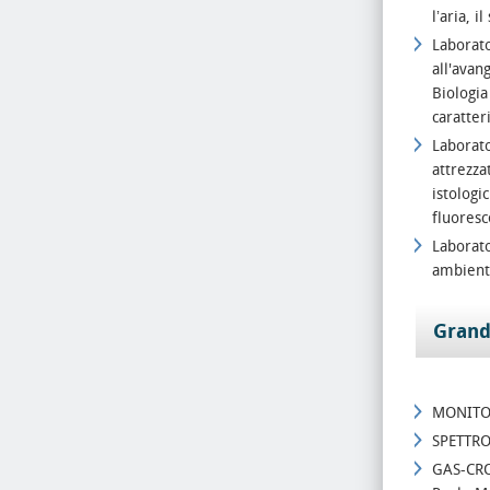
lʼaria, i
Laborato
all'avan
Biologia
caratter
Laborato
attrezza
istologi
fluoresc
Laborato
ambienta
Grand
MONITOR
SPETTRO
GAS-CRO