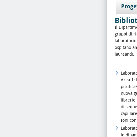
Proge
Biblio
Il Dipartim
gruppi di ri
laboratorio
ospitano an
laureandi.
Laborato
Area 1: 
purifica
nuova ge
librerie
di sequ
capillar
Ioni con
Laborato
le dinam