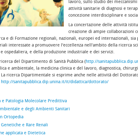
lavoro, sullo studio dei meccanismi
attività sanitarie di diagnosi e tera
concezione interdisciplinare e socia
La concertazione delle attività isti
creazione di ampie collaborazioni c
rca e di Formazione regionali, nazionali, europei ed internazionali, sia p
iali interessate a promuovere l'eccellenza nell'ambito della ricerca sci
e e ospedaliera, e della produzione industriale e dei servizi.
 ricerca del Dipartimento di Sanità Pubblica (
http://sanitapubblica.dip.un
lica e ambientale, la medicina clinica e del lavoro, diagnostica, chirurg
 La ricerca Dipartimentale si esprime anche nelle attività del Dottorato
.
http://sanitapubblica.dip.unina.it/it/didattica/dottorato/
a e Patologia Molecolare Predittiva
mbientale e degli Ambienti Sanitari
in Ortopedia
 Genetiche e Rare Renali
ne applicata e Dietetica