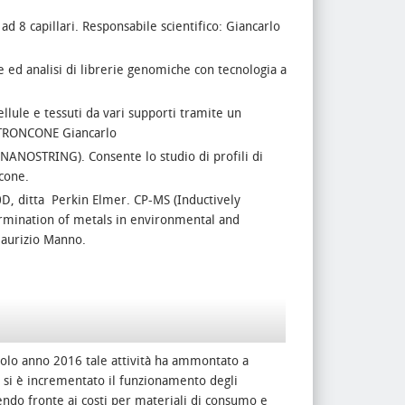
8 capillari. Responsabile scientifico: Giancarlo
 analisi di librerie genomiche con tecnologia a
le e tessuti da vari supporti tramite un
co TRONCONE Giancarlo
STRING). Consente lo studio di profili di
ncone.
, ditta Perkin Elmer. CP-MS (Inductively
mination of metals in environmental and
Maurizio Manno.
 solo anno 2016 tale attività ha ammontato a
e si è incrementato il funzionamento degli
cendo fronte ai costi per materiali di consumo e