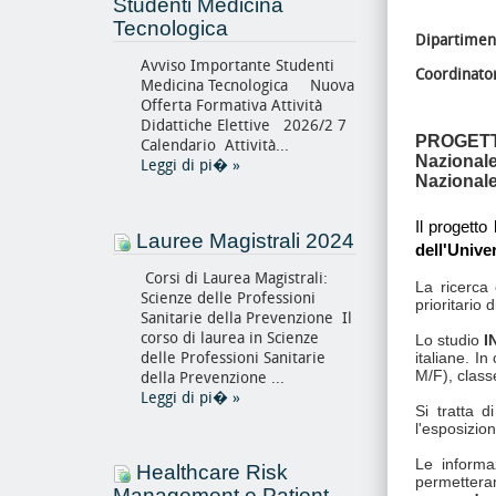
Studenti Medicina
Tecnologica
Dipartiment
Avviso Importante Studenti
Coordinato
Medicina Tecnologica Nuova
Offerta Formativa Attività
Didattiche Elettive 2026/2 7
PROGET
Calendario Attività...
Nazionale
Leggi di pi�
»
Nazionale
Il progetto
Lauree Magistrali 2024
dell'Univer
Corsi di Laurea Magistrali:
La ricerca
Scienze delle Professioni
prioritario 
Sanitarie della Prevenzione Il
corso di laurea in Scienze
Lo studio
I
delle Professioni Sanitarie
italiane. I
M/F), class
della Prevenzione ...
Leggi di pi�
»
Si tratta d
l'esposizio
Le informa
Healthcare Risk
permettera
Management e Patient