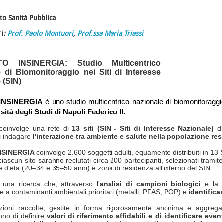
o Sanità Pubblica
ri
:
Prof. Paolo Montuori
,
Prof.ssa Maria Triassi
TO INSINERGIA:
Studio Multicentrico
 di Biomonitoraggio nei Siti di Interesse
 (SIN)
INSINERGIA
è uno studio multicentrico nazionale di biomonitorag
sità degli Studi di Napoli Federico II.
 coinvolge una rete di
13 siti (SIN - Siti di Interesse Nazionale)
di
di indagare
l'interazione tra ambiente e salute nella popolazione res
NSINERGIA
coinvolge 2.600 soggetti adulti, equamente distribuiti in 13 S
n ciascun sito saranno reclutati circa 200 partecipanti, selezionati tra
e d'età (20–34 e 35–50 anni) e zona di residenza all'interno del SIN.
i una ricerca che, attraverso l'
analisi di campioni biologici
e la
r
ne a contaminanti ambientali prioritari (metalli, PFAS, POP) e i
dentificar
zioni raccolte, gestite in forma rigorosamente anonima e aggregat
nno di definire
valori di riferimento affidabili e di identificare even