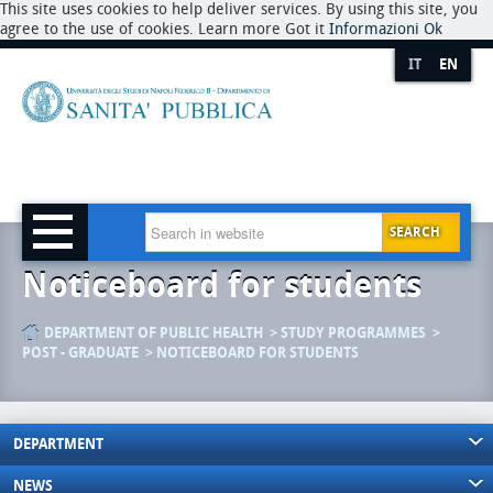
This site uses cookies to help deliver services. By using this site, you
agree to the use of cookies. Learn more Got it
Informazioni
Ok
IT
EN
SEARCH
Noticeboard for students
DEPARTMENT OF PUBLIC HEALTH
STUDY PROGRAMMES
POST - GRADUATE
NOTICEBOARD FOR STUDENTS
DEPARTMENT
NEWS