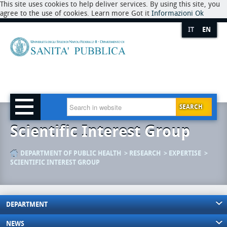
This site uses cookies to help deliver services. By using this site, you
agree to the use of cookies. Learn more Got it
Informazioni
Ok
IT
EN
SEARCH
Scientific Interest Group
DEPARTMENT OF PUBLIC HEALTH
RESEARCH
EXPERTISE
SCIENTIFIC INTEREST GROUP
DEPARTMENT
NEWS