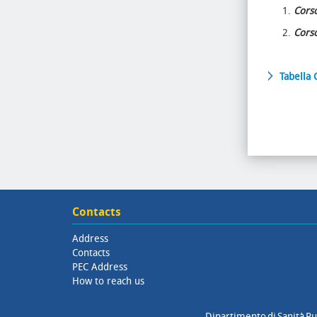
Corso
Corso
Tabella
Contacts
Address
Contacts
PEC Address
How to reach us
Dipartimento di Sanità Pub