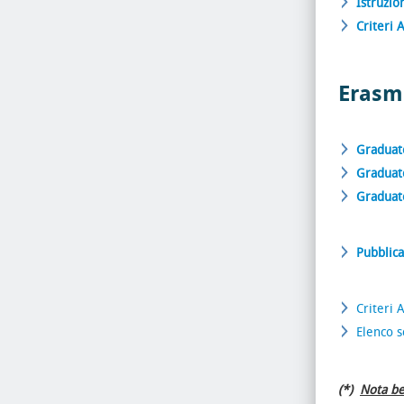
Istruzio
Criteri 
Erasmu
Graduato
Graduato
Graduato
Pubblica
Criteri 
Elenco s
(*)
Nota be