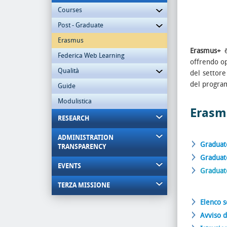
Courses
Post - Graduate
Erasmus
Erasmus+
Federica Web Learning
offrendo op
Qualità
del settore
del program
Guide
Modulistica
Erasmu
RESEARCH
ADMINISTRATION
Graduato
TRANSPARENCY
Graduato
EVENTS
Graduato
TERZA MISSIONE
Elenco 
Avviso d