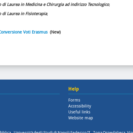
 di Laurea in Medicina e Chirurgia ad indirizzo Tecnologico
;
 di Laurea in Fisioterapia
;
 Conversione Voti Erasmus
(New)
Help
Forms
Accessibility
Useful links
Website map
blica - Università degli Studi di Napoli Federico II - Zona Ospedaliera, Via 